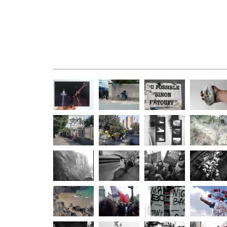
Vœux 23 !
Bd des
Montreuil
Empreinte
Invalides
Jardins à
Les jardins
Droit Debout
Engluer
défendre
ouvriers des
Gauche
Vertus
d'Aubervilliers
Février
Tenir
Janvier
Novembre
2021
2021
2020
La
La Bastille
Parution/
Manifestati