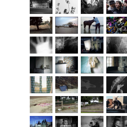
baigneuse
14 juillet
revue Tema
de l’hôpita
2020
/juin 2020
public
Paris Avril
Printemps
Sous-bois
Manifestati
2020
2020
lycéenne
carnet de
Bureau
Carnet de
Carnet de
notes
d'accueil
notes
notes (
(21732)
(21654)
278612)
Gestes
J'ai vu votre
Sans titre
Sans titre
visage avant
(réflecteur)
(déplaceme
le mien
01)
Sans titre
Sans titre
Sans titre
Sans titre
(un intime
(un intime
(un regard)
(un intime
02)
01)
Sans titre
Échoué.es
Impressions
Herbier 0
(filtre)
01
9 juillet 2016
Indices
Jardins
25 mars
d'Éole
2016