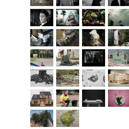
En décor
Terry & Ruth
Patricia
Ann
naturel
Rebecca
Fond
Bulles
Serre
Sac
Briques
Floc
En attente
L'art et la
Formes
Ecran
Wunderlan
ville
Spécimens
PA 0407
Ingrid
L'envers d
décor
Domexpo
Parc des
Voeux 1998
24 pauses
Enclos