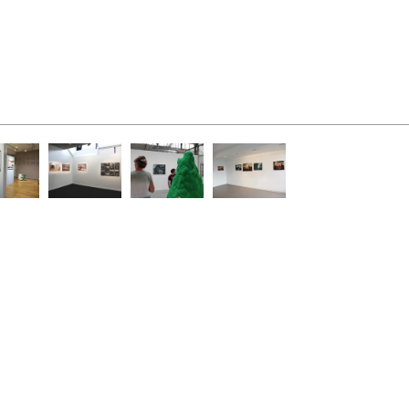
ECLA
Le Carreau
Usine Utopik
Cité
thèque
Internationale
t Cloud
des Arts