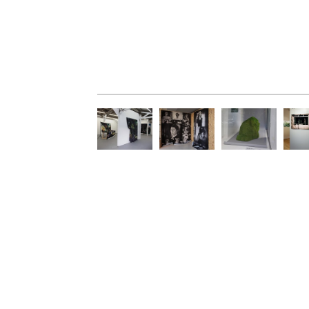
Le POCTB,
DRAC
La Borne
L'
Orléans
Basse-
arto
Normandie,
de S
Caen